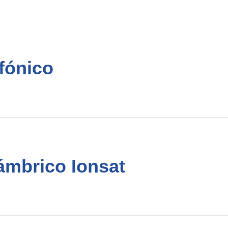
fónico
ámbrico Ionsat