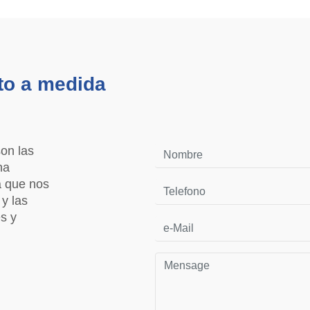
to a medida
on las
na
a que nos
y las
s y