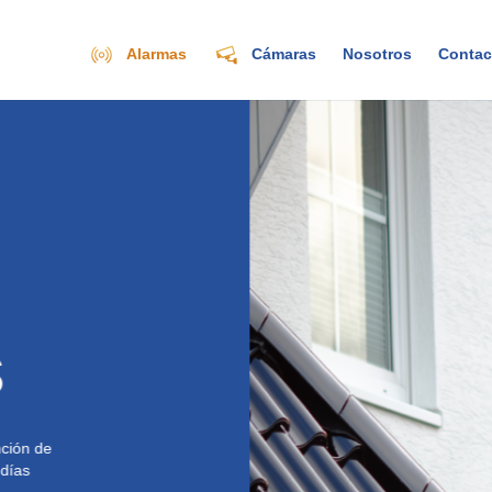
Alarmas
Cámaras
Nosotros
Contac
s
ción de
días