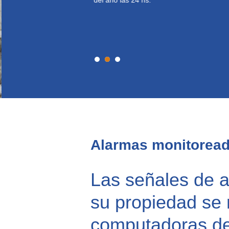
del año las 24 hs.
Alarmas monitorea
Las señales de 
su propiedad se 
computadoras de