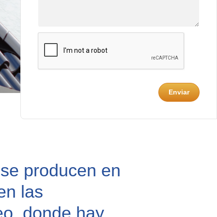
Enviar
 se producen en
en las
eo, donde hay